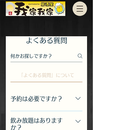
よくある質問
「よくある質問」について
予約は必要ですか？
ご予約は必須では有りませんが、
７人以上のグループの方はテーブ
飲み放題はあります
ルの準備がございますので、ご予
か？