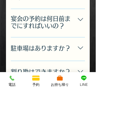
約（WEBをまたは電話）を頂ける
ご予約無しでご利用いただける飲
とお待たせしないでご案内できま
み放題プランをご用意してありま
す。 ご来店2時間前まではお得な
宴会の予約は何日前ま
す。 中人数や大人数での宴会で
WEB予約もご利用いただけます。
でにすればいいの？
は、お食事とセットになった飲み
当店では、お料理のご予約を２日
放題プランをおすすめしていま
前まででお願いしています。 飲み
す。 セットプランでは事前に金額
駐車場はありますか？
放題のみのプランをご利用やお席
が確定しますので、幹事様の手間
のみのご予約は当日でも受け付け
がはぶけ、幹事様もお酒を楽しむ
駐車場は５台御座いますが、駐車
ています。 大人数の場合はお席確
ことが出来ると思います。
場のご予約は受け付けておりませ
割り勘はできますか？
保のために早めにご予約いただけ
ん。
ると助かります。 ※１ 12名ま
電話
予約
お持ち帰り
LINE
レジでの割り勘でのお支払いはお
でなら、通常は7日前までお席が
断りしています。 客席のタッチパ
定休日に予約をしたい
確保出来る場合が多いです。 ※
ネルで個別の金額が表示されます
のだけど。
２ 13名～２４名の場合は14日
ので、お客様にて計算をされてお
前までお席が確保出来る場合が多
当店の定休日でも１０名様以上の
会計をお願いいたします。
いです。 ※３ お店を貸し切りは
ご予約で事前にご予約いただけれ
子供も入れますか？
最大50名になります。
ば可能な限りご対応いたします。