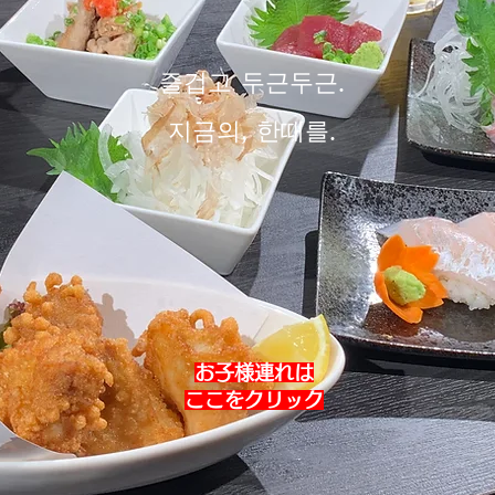
즐겁고 두근두근.
​지금의, 한때를.
お子様連れは
​ここをクリック