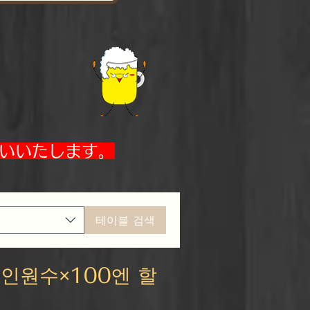
いいたします。
테이블 검색
서
인원수×100엔 할