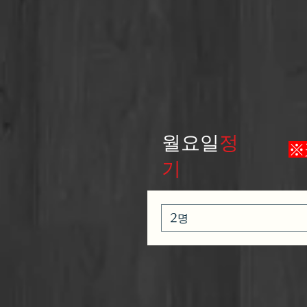
월요일
정
※
기
2명