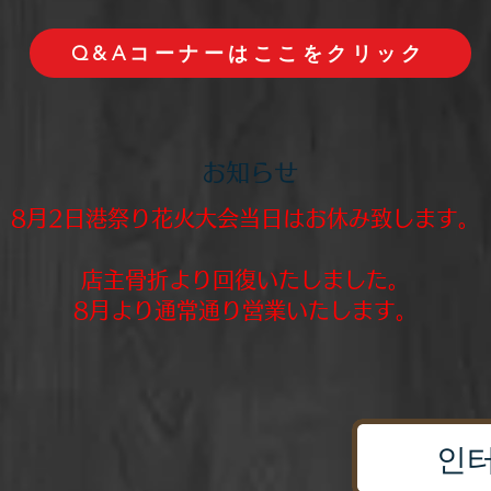
Q&Aコーナーはここをクリック
お知らせ
8月2日港祭り花火大会当日はお休み致します。
​店主骨折より回復いたしました。
​8月より通常通り営業いたします。
인터