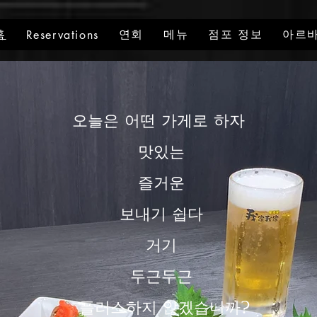
홈
연회
메뉴
점포 정보
아르바
Reservations
오늘은 어떤 가게로 하자 ​
맛있는
즐거운
보내기 쉽다
거기
두근두근
​ 플러스하지 않겠습니까?