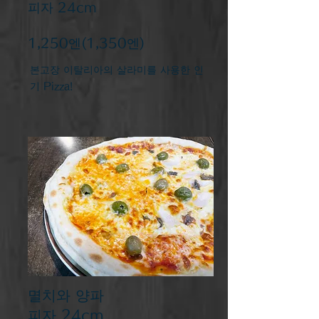
피자 24cm
​1,250엔(1,350엔)
본고장 이탈리아의 살라미를 사용한 인
기 Pizza!
멸치와 양파
피자 24cm