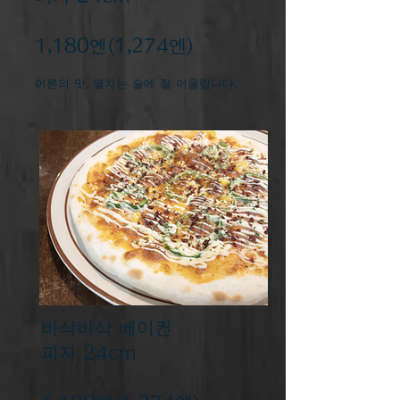
​1,180엔(1,274엔)
어른의 맛, 멸치는 술에 잘 어울립니다.
바삭바삭 베이컨
피자 24cm