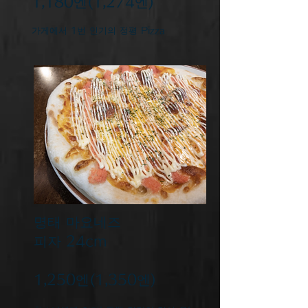
​1,180엔(1,274엔)
가게에서 1번 인기의 정평 Pizza
명태 마요네즈
피자 24cm
​1,250엔(1,350엔)