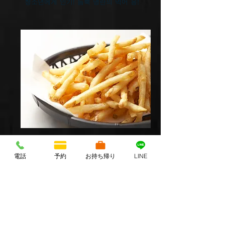
청소년에게 인기! 듬뿍 명란의 먹어 응!
감자 튀김
電話
予約
お持ち帰り
LINE
​380엔(410엔)
스테디셀러 감자 튀김은 Pizza와 잘 어울
립니다.