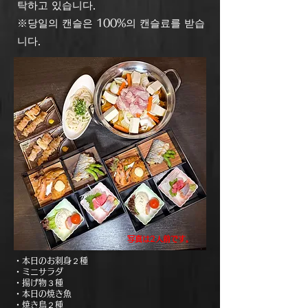
탁하고 있습니다.
※당일의 캔슬은 100%의 캔슬료를 받습
니다.
​写真は2人前です。
・本日のお刺身２種
・ミニサラダ
・揚げ物３種
・本日の焼き魚
・焼き鳥２種