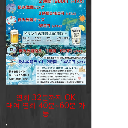
연회 32분까지 OK
​대여 연회 40분~60분 가
능