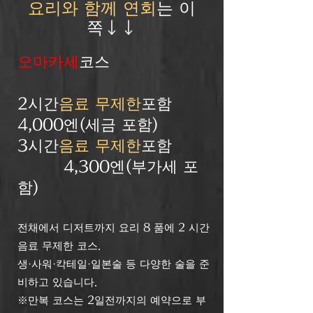
요리와 함께 연회
는 이
쪽↓↓
오마카세
코스
2시간
음료 무제한
포함
4,000엔(세금 포함)
3시간
음료 무제한
포함
​
4,300엔(부가세 포
함)​
전채에서 디저트까지 요리 8 품에 2 시간
음료 무제한 코스.
생·사워·칵테일·일본술 등 다양한 술을 준
비하고 있습니다.
※만복 코스는 2일전까지의 예약으로 부