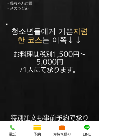
・鶏ちゃんこ鍋
・〆のうどん
청소년들에게 기쁜
저렴
한 코스
는 이쪽↓↓
お料理は税別1,500円
～
5,000円
/1人にて承ります。
特別注文も事前予約で承り
ます。
電話
予約
お持ち帰り
LINE