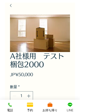
A社様用 テスト
梱包2000
價
JP¥50,000
格
數量
*
電話
予約
お持ち帰り
LINE
新增至購物車