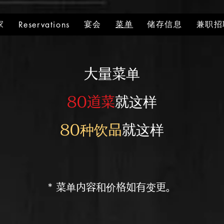
家
宴会
菜单
储存信息
兼职招
Reservations
​大量菜单
80道菜
就这样
80种饮品
就这样
​* 菜单内容和价格如有变更。