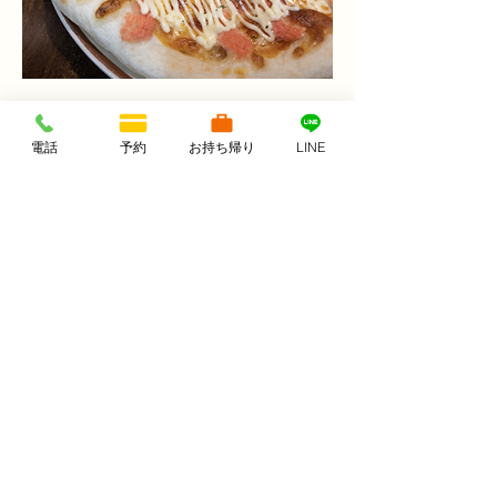
明太マヨコーンPizza M24cm
電話
予約
お持ち帰り
LINE
お酒のおつまみにはもってこいの明太
子をつかったPizzaです。
ピリ辛
￥1,200