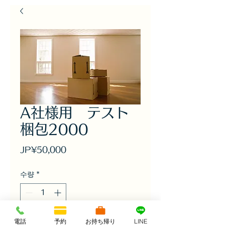
A社様用 テスト
梱包2000
가
JP¥50,000
격
수량
*
電話
予約
お持ち帰り
LINE
카트에 추가