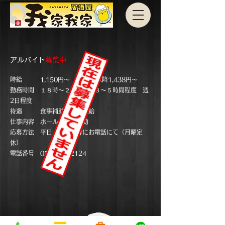
アルバイト
募集中​
時給
1,15
0
円
～ ※22時以降1,438円～
勤務時間 １８時～２３時の内３～５時間程度
​ 週
2日
程度
待遇 食事補助 制服支給
仕事内容 ホール 調理補助
応募方法
​平日
１７時以降にお電話にて（月曜定
休）
電話番号
054-336-2124